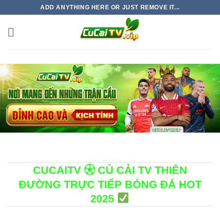
Skip
ADD ANYTHING HERE OR JUST REMOVE IT...
to
content
CUCAITV ⚽︎ CỦ CẢI TV THIÊN
ĐƯỜNG TRỰC TIẾP BÓNG ĐÁ HOT
2025