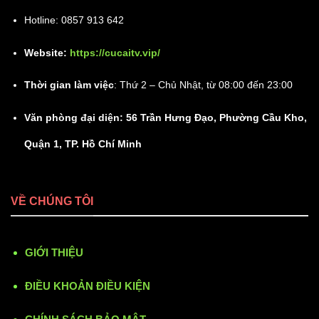
những đội bóng hàng đầu lục địa già.
Hotline: 0857 913 642
Premier League – Ngoại hạng Anh: Giải vô địch
hấp dẫn nhất xứ sở sương mù và cũng là giải
Website:
https://cucaitv.vip/
đấu được yêu thích nhất toàn cầu.
Thời gian làm việc
: Thứ 2 – Chủ Nhật, từ 08:00 đến 23:00
La Liga – Giải vô địch quốc gia Tây Ban Nha:
Cấp độ lớn nhất tại Xứ Đấu Bò, quy tụ những đội
Văn phòng đại diện: 56 Trần Hưng Đạo, Phường Cầu Kho,
bóng danh tiếng như Real Madrid, Barcelona hay
Atletico Madrid,… Serie A –
Quận 1, TP. Hồ Chí Minh
Giải vô địch quốc gia Ý: Một trong những giải đấu
lâu đời và nổi tiếng nhất thế giới, nơi góp mặt
VỀ CHÚNG TÔI
của các ông lớn như: Juventus, Inter Milan hay
AC Milan.
GIỚI THIỆU
ĐIỀU KHOẢN ĐIỀU KIỆN