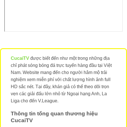
CucaiTV
được biết đến như một trong những địa
chỉ phát sóng bóng đá trực tuyến hàng đầu tại Việt
Nam. Website mang đến cho người hâm mộ trải
nghiệm xem miễn phí với chất lượng hình ảnh full
HD sắc nét. Tại đây, khán giả có thể theo dõi trọn
vẹn các giải đấu lớn nhỏ từ Ngoại hạng Anh, La
Liga cho đến V.League.
Thông tin tổng quan thương hiệu
CucaiTV