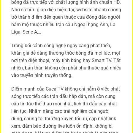
bóng đá trực tiếp với chất lượng hình ảnh chuẩn HD.
Nhờ sở hữu giao diện hiện đại, website nhanh chóng
trở thành điểm đến quen thuộc của đông đảo người
hâm mộ thuộc nhiều trận cầu Ngoại hạng Anh, La
Liga, Serie A,…
Trong bối cảnh công nghệ ngày càng phát triển,
khán giả dễ dàng thưởng thức bóng đá mọi lúc, mọi
nơi trên điện thoại, máy tính bảng hay Smart TV. Tất
nhiên, bản thân không còn phải phụ thuộc quá nhiều
vào truyền hình truyền thống.
Điểm mạnh của CucaiTV không chỉ nằm ở việc phát
sóng trực tiếp các trận đấu hấp dẫn, mà còn cung
cấp tin tức thể thao mới nhất, lịch thi đấu cập nhật
liên tục. Nhằm nâng cao trải nghiệm của người
dùng, chúng tôi thường xuyên tối ưu, cập nhật link
xem, đảm bảo đường live luôn ổn định, không bị