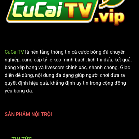
người hâm mộ. Tất cả dữ liệu liên quan đến trận
đấu, lịch thi đấu hay bảng xếp hạng đều cập nhật
chính xác. Đặc biệt, nền tảng này còn cung cấp phần
bình luận tiếng Việt sinh động giúp bầu không khí
của mỗi trận cầu trở nên kịch tính hơn.
Không chỉ dừng lại ở đó, CucaiTV còn đặt trải
CuCaiTV
là nền tảng thông tin cá cược bóng đá chuyên
nghiệm của người dùng lên hàng đầu. Giao diện
nghiệp, cung cấp tỷ lệ kèo minh bạch, lịch thi đấu, kết quả,
được thiết kế khoa học, thân thiện, hỗ trợ khán giả
bảng xếp hạng và livescore chính xác, nhanh chóng. Giao
dễ dàng tìm kiếm và truy cập vào những cuộc thi
diện dễ dùng, nội dung đa dạng giúp người chơi đưa ra
mong muốn. Chất lượng hình ảnh mượt mà, sắc nét
quyết định hiệu quả, khẳng định uy tín trong cộng đồng
đi kèm với khả năng tương tác cùng cộng đồng qua
yêu bóng đá.
phần bình luận trực tiếp tạo nên trải nghiệm xem thể
thao đầy cảm xúc.
SẢN PHẨM NỘI TRỘI
Ngoài bóng đá, nền tảng cũng mở rộng nội dung
sang nhiều bộ môn thể thao khác như: bóng rổ,
bóng chuyền hay quần vợt. Nhờ sự đa dạng này,
TIN TỨC