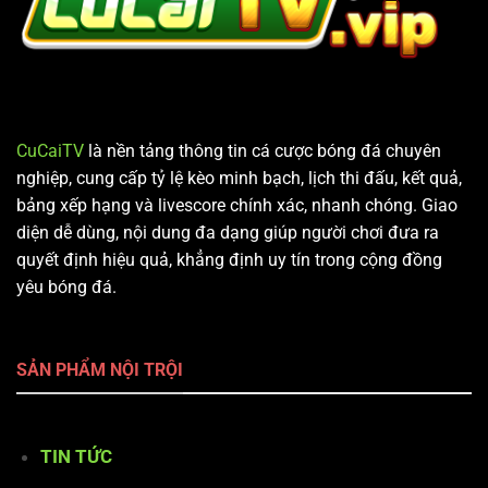
CuCaiTV
là nền tảng thông tin cá cược bóng đá chuyên
nghiệp, cung cấp tỷ lệ kèo minh bạch, lịch thi đấu, kết quả,
bảng xếp hạng và livescore chính xác, nhanh chóng. Giao
diện dễ dùng, nội dung đa dạng giúp người chơi đưa ra
quyết định hiệu quả, khẳng định uy tín trong cộng đồng
yêu bóng đá.
SẢN PHẨM NỘI TRỘI
TIN TỨC