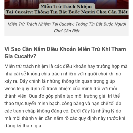
Miễn Trừ Trách Nhiệm Tại Cucaitv: Thông Tin Bắt Buộc Người
Chơi Cần Biết
Vì Sao Cần Nắm Điều Khoản Miễn Trừ Khi Tham
Gia Cucaitv?
Miễn trừ trách nhiệm là các điều khoản hay trường hợp mà
nhà cái sẽ không chịu trách nhiệm với người chơi khi nó
xảy ra. Đây chính là những thông tin quan trọng giúp
website quy định rõ trách nhiệm của mình đối với mỗi
thành viên. Qua đó góp phần tạo môi trường giải trí thể
thao trực tuyến minh bạch, công bằng và hạn chế tối đa
các tranh chấp không đáng có. Dưới đây là những lý do
mà mỗi thành viên cần nắm rõ các quy định này trước khi
đăng ký tham gia.