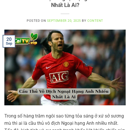
Nhất Là Ai?
POSTED ON
SEPTEMBER 20, 2025
BY
CONTENT
20
Sep
Trong số hàng trăm ngôi sao từng tỏa sáng ở xứ sở sương
mù thì ai là cầu thủ vô địch Ngoại hạng Anh nhiều nhất.