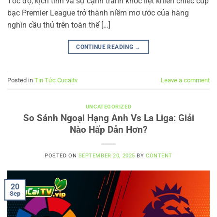
Tốc độ, kịch tính và sự cạnh tranh khốc liệt khiến chiếc cúp
bạc Premier League trở thành niềm mơ ước của hàng
nghìn cầu thủ trên toàn thế […]
CONTINUE READING
→
Posted in
Tin Tức Cucaitv
Leave a comment
UNCATEGORIZED
So Sánh Ngoại Hạng Anh Vs La Liga: Giải
Nào Hấp Dẫn Hơn?
POSTED ON
SEPTEMBER 20, 2025
BY
CONTENT
20
Sep