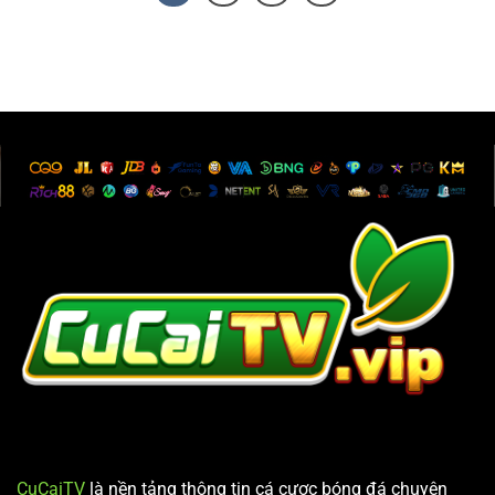
CuCaiTV
là nền tảng thông tin cá cược bóng đá chuyên