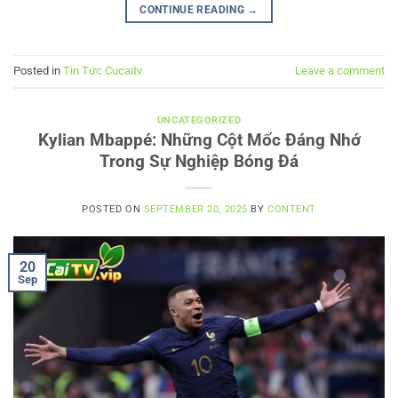
CONTINUE READING
→
Posted in
Tin Tức Cucaitv
Leave a comment
UNCATEGORIZED
Kylian Mbappé: Những Cột Mốc Đáng Nhớ
Trong Sự Nghiệp Bóng Đá
POSTED ON
SEPTEMBER 20, 2025
BY
CONTENT
20
Sep