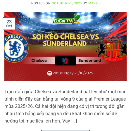
POSTED ON
OCTOBER 23, 2025
BY
MAVEL
23
Oct
Trận đấu giữa Chelsea và Sunderland bật lên như một màn
trình diễn đầy cân bằng tại vòng 9 của giải Premier League
mùa 2025/26. Cả hai đội hiện đang có vị trí tương đối gần
nhau trên bảng xếp hạng và đều khát khao điểm số để
hướng tới mục tiêu lớn hơn. Vậy […]