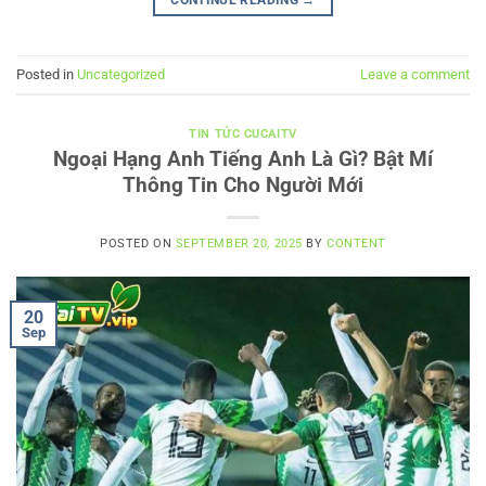
CONTINUE READING
→
Posted in
Uncategorized
Leave a comment
TIN TỨC CUCAITV
Ngoại Hạng Anh Tiếng Anh Là Gì? Bật Mí
Thông Tin Cho Người Mới
POSTED ON
SEPTEMBER 20, 2025
BY
CONTENT
20
Sep