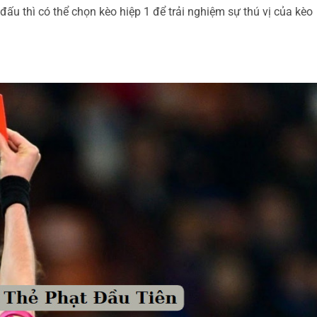
đấu thì có thể chọn kèo hiệp 1 để trải nghiệm sự thú vị của kèo