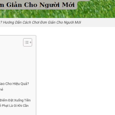
ì? Hướng Dẫn Cách Chơi Đơn Giản Cho Người Mới
Sao Cho Hiệu Quả?
Thẻ
 Điểm Đặt Xuống Tiền
 Phạt Là Gì Khi Cần