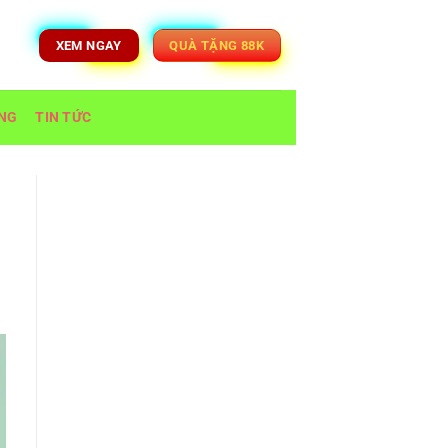
XEM NGAY
QUÀ TẶNG 88K
NG
TIN TỨC