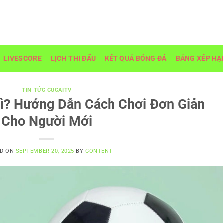
LIVESCORE
LỊCH THI ĐẤU
KẾT QUẢ BÓNG ĐÁ
BẢNG XẾP HẠ
TIN TỨC CUCAITV
Gì? Hướng Dẫn Cách Chơi Đơn Giản
Cho Người Mới
ED ON
SEPTEMBER 20, 2025
BY
CONTENT