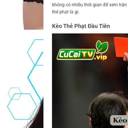
không có nhiều thời gian để xem trận 
thẻ phạt là gì.
Kèo Thẻ Phạt Đầu Tiên