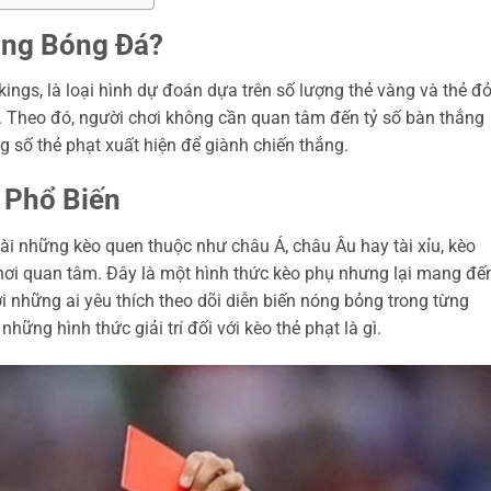
ong Bóng Đá?
kings, là loại hình dự đoán dựa trên số lượng thẻ vàng và thẻ đ
ấu. Theo đó, người chơi không cần quan tâm đến tỷ số bàn thắng
 số thẻ phạt xuất hiện để giành chiến thắng.
 Phổ Biến
i những kèo quen thuộc như châu Á, châu Âu hay tài xỉu, kèo
chơi quan tâm. Đây là một hình thức kèo phụ nhưng lại mang đế
với những ai yêu thích theo dõi diễn biến nóng bỏng trong từng
hững hình thức giải trí đối với kèo thẻ phạt là gì.