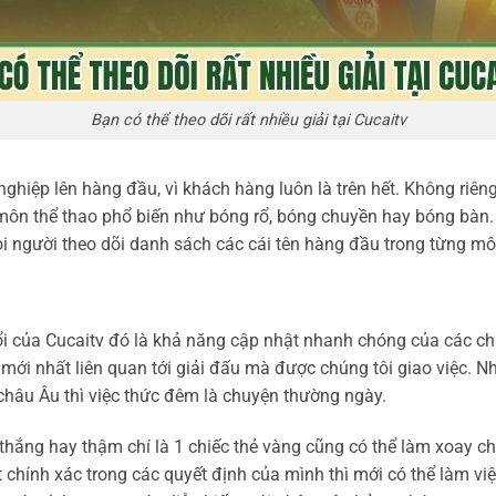
Bạn có thể theo dõi rất nhiều giải tại Cucaitv
nghiệp lên hàng đầu, vì khách hàng luôn là trên hết. Không riê
ôn thể thao phổ biến như bóng rổ, bóng chuyền hay bóng bàn. 
i người theo dõi danh sách các cái tên hàng đầu trong từng mô
i của Cucaitv đó là khả năng cập nhật nhanh chóng của các ch
c mới nhất liên quan tới giải đấu mà được chúng tôi giao việc.
châu Âu thì việc thức đêm là chuyện thường ngày.
n thắng hay thậm chí là 1 chiếc thẻ vàng cũng có thể làm xoay 
t chính xác trong các quyết định của mình thì mới có thể làm vi