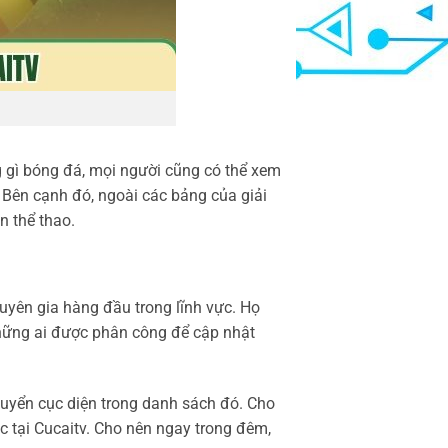
ng gì bóng đá, mọi người cũng có thể xem
Bên cạnh đó, ngoài các bảng của giải
n thể thao.
uyên gia hàng đầu trong lĩnh vực. Họ
 Những ai được phân công để cập nhật
chuyển cục diện trong danh sách đó. Cho
ệc tại Cucaitv. Cho nên ngay trong đêm,