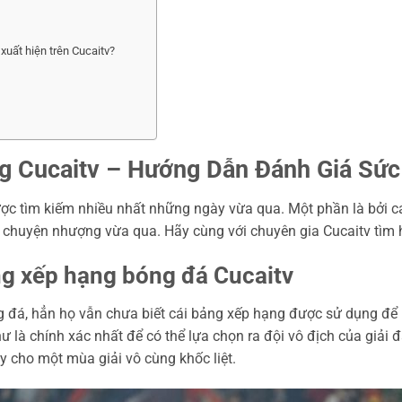
uất hiện trên Cucaitv?
g Cucaitv – Hướng Dẫn Đánh Giá Sức
c tìm kiếm nhiều nhất những ngày vừa qua. Một phần là bởi cá
ỳ chuyện nhượng vừa qua. Hãy cùng với chuyên gia Cucaitv tìm hi
ảng xếp hạng bóng đá Cucaitv
 đá, hẳn họ vẫn chưa biết cái bảng xếp hạng được sử dụng để l
là chính xác nhất để có thể lựa chọn ra đội vô địch của giải đấ
 cho một mùa giải vô cùng khốc liệt.