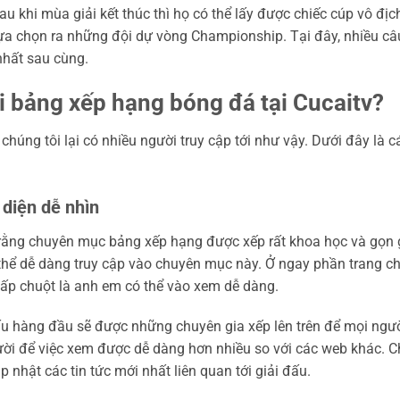
au khi mùa giải kết thúc thì họ có thể lấy được chiếc cúp vô đ
ựa chọn ra những đội dự vòng Championship. Tại đây, nhiều câu 
nhất sau cùng.
i bảng xếp hạng bóng đá tại Cucaitv?
chúng tôi lại có nhiều người truy cập tới như vậy. Dưới đây là
diện dễ nhìn
 rằng chuyên mục bảng xếp hạng được xếp rất khoa học và gọn 
 thể dễ dàng truy cập vào chuyên mục này. Ở ngay phần trang c
hấp chuột là anh em có thể vào xem dễ dàng.
u hàng đầu sẽ được những chuyên gia xếp lên trên để mọi người
ười để việc xem được dễ dàng hơn nhiều so với các web khác. 
 nhật các tin tức mới nhất liên quan tới giải đấu.