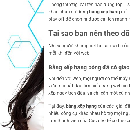
Thông thường, cái tên nào đứng top 1 s
khác nhau sử dụng
bảng xếp hạng
để l
play-off để chọn ra được cái tên mạnh 
Tại sao bạn nên theo dõ
Nhiều người không biết tại sao web của 
mỗi khi đến với web.
Bảng xếp hạng bóng đá có giao 
Khi đến với web, mọi người có thể thấy
vừa mới bắt đầu tìm hiểu trang web có
xếp ngay trên đầu, và chỉ cần một cú n
Tại đây,
bảng xếp hạng
của các giải đấ
nhiều công cụ khác nhau hỗ trợ mọi ng
làm thành viên của Cucaitv để có thể cập