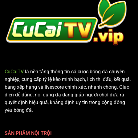
CuCaiTV
là nền tảng thông tin cá cược bóng đá chuyên
nghiệp, cung cấp tỷ lệ kèo minh bạch, lịch thi đấu, kết quả,
bảng xếp hạng và livescore chính xác, nhanh chóng. Giao
diện dễ dùng, nội dung đa dạng giúp người chơi đưa ra
quyết định hiệu quả, khẳng định uy tín trong cộng đồng
yêu bóng đá.
SẢN PHẨM NỘI TRỘI