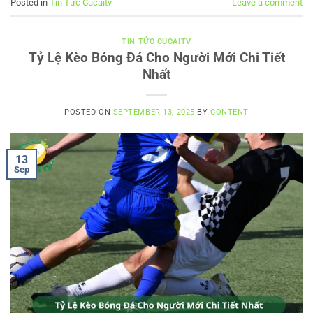
Posted in
Tin Tức Cucaitv
Leave a comment
TIN TỨC CUCAITV
Tỷ Lệ Kèo Bóng Đá Cho Người Mới Chi Tiết
Nhất
POSTED ON
SEPTEMBER 13, 2025
BY
CONTENT
13
Sep