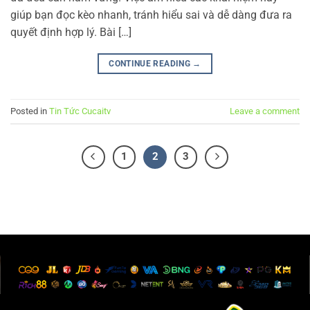
giúp bạn đọc kèo nhanh, tránh hiểu sai và dễ dàng đưa ra
quyết định hợp lý. Bài […]
CONTINUE READING
→
Posted in
Tin Tức Cucaitv
Leave a comment
1
2
3