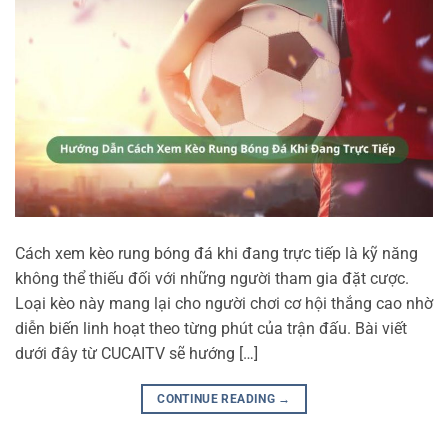
Cách xem kèo rung bóng đá khi đang trực tiếp là kỹ năng
không thể thiếu đối với những người tham gia đặt cược.
Loại kèo này mang lại cho người chơi cơ hội thắng cao nhờ
diễn biến linh hoạt theo từng phút của trận đấu. Bài viết
dưới đây từ CUCAITV sẽ hướng […]
CONTINUE READING
→