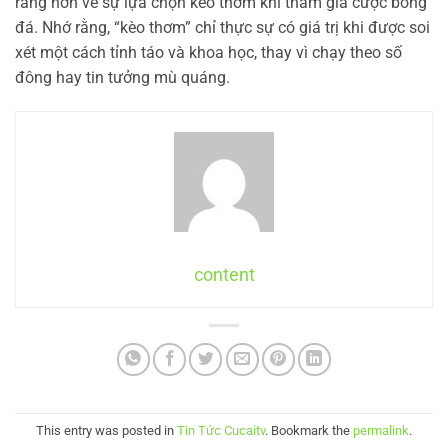
ràng hơn về sự lựa chọn kèo thơm khi tham gia cược bóng
đá. Nhớ rằng, “kèo thơm” chỉ thực sự có giá trị khi được soi
xét một cách tỉnh táo và khoa học, thay vì chạy theo số
đông hay tin tưởng mù quáng.
content
This entry was posted in
Tin Tức Cucaitv
. Bookmark the
permalink
.