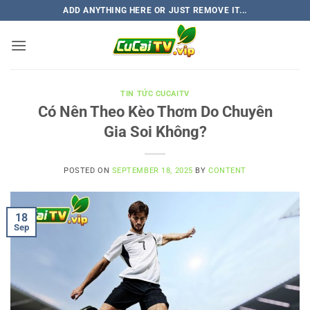
Skip
ADD ANYTHING HERE OR JUST REMOVE IT...
to
content
TIN TỨC CUCAITV
Có Nên Theo Kèo Thơm Do Chuyên
Gia Soi Không?
POSTED ON
SEPTEMBER 18, 2025
BY
CONTENT
18
Sep