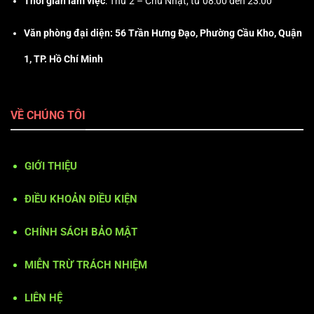
Thời gian làm việc
: Thứ 2 – Chủ Nhật, từ 08:00 đến 23:00
Văn phòng đại diện: 56 Trần Hưng Đạo, Phường Cầu Kho, Quận
1, TP. Hồ Chí Minh
VỀ CHÚNG TÔI
GIỚI THIỆU
ĐIỀU KHOẢN ĐIỀU KIỆN
CHÍNH SÁCH BẢO MẬT
MIỄN TRỪ TRÁCH NHIỆM
LIÊN HỆ