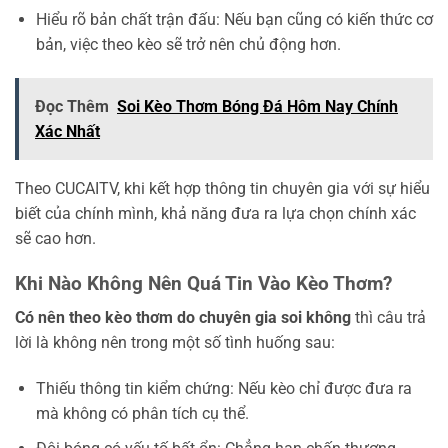
Hiểu rõ bản chất trận đấu: Nếu bạn cũng có kiến thức cơ
bản, việc theo kèo sẽ trở nên chủ động hơn.
Đọc Thêm
Soi Kèo Thơm Bóng Đá Hôm Nay Chính
Xác Nhất
Theo CUCAITV, khi kết hợp thông tin chuyên gia với sự hiểu
biết của chính mình, khả năng đưa ra lựa chọn chính xác
sẽ cao hơn.
Khi Nào Không Nên Quá Tin Vào Kèo Thơm?
Có nên theo kèo thơm do chuyên gia soi không
thì câu trả
lời là không nên trong một số tình huống sau:
Thiếu thông tin kiểm chứng: Nếu kèo chỉ được đưa ra
mà không có phân tích cụ thể.