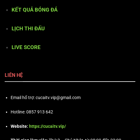
KẾT QUẢ BÓNG ĐÁ
LỊCH THI ĐẤU
LIVE SCORE
LIÊN HỆ
Email hổ trợ:
cucaitv.vip@gmail.com
Hotline: 0857 913 642
Website:
https://cucaitv.vip/