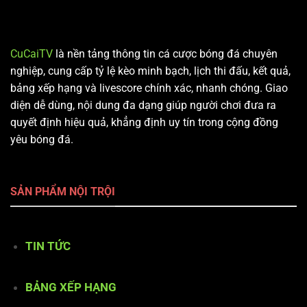
CuCaiTV
là nền tảng thông tin cá cược bóng đá chuyên
nghiệp, cung cấp tỷ lệ kèo minh bạch, lịch thi đấu, kết quả,
bảng xếp hạng và livescore chính xác, nhanh chóng. Giao
diện dễ dùng, nội dung đa dạng giúp người chơi đưa ra
quyết định hiệu quả, khẳng định uy tín trong cộng đồng
yêu bóng đá.
SẢN PHẨM NỘI TRỘI
TIN TỨC
BẢNG XẾP HẠNG