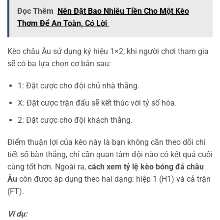
Đọc Thêm
Nên Đặt Bao Nhiêu Tiền Cho Một Kèo
Thơm Để An Toàn, Có Lời
Kèo châu Âu sử dụng ký hiệu 1×2, khi người chơi tham gia
sẽ có ba lựa chọn cơ bản sau:
1: Đặt cược cho đội chủ nhà thắng.
X: Đặt cược trận đấu sẽ kết thúc với tỷ số hòa.
2: Đặt cược cho đội khách thắng.
Điểm thuận lợi của kèo này là bạn không cần theo dõi chi
tiết số bàn thắng, chỉ cần quan tâm đội nào có kết quả cuối
cùng tốt hơn. Ngoài ra,
cách xem tỷ lệ kèo bóng đá châu
Âu
còn được áp dụng theo hai dạng: hiệp 1 (H1) và cả trận
(FT).
Ví dụ: