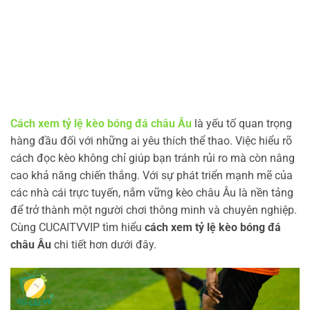
Cách xem tỷ lệ kèo bóng đá châu Âu
là yếu tố quan trọng
hàng đầu đối với những ai yêu thích thể thao. Việc hiểu rõ
cách đọc kèo không chỉ giúp bạn tránh rủi ro mà còn nâng
cao khả năng chiến thắng. Với sự phát triển mạnh mẽ của
các nhà cái trực tuyến, nắm vững kèo châu Âu là nền tảng
để trở thành một người chơi thông minh và chuyên nghiệp.
Cùng CUCAITVVIP tìm hiểu
cách xem tỷ lệ kèo bóng đá
châu Âu
chi tiết hơn dưới đây.