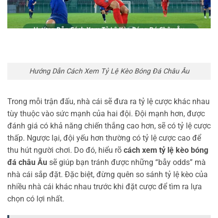
Hướng Dẫn Cách Xem Tỷ Lệ Kèo Bóng Đá Châu Âu
Trong mỗi trận đấu, nhà cái sẽ đưa ra tỷ lệ cược khác nhau
tùy thuộc vào sức mạnh của hai đội. Đội mạnh hơn, được
đánh giá có khả năng chiến thắng cao hơn, sẽ có tỷ lệ cược
thấp. Ngược lại, đội yếu hơn thường có tỷ lệ cược cao để
thu hút người chơi. Do đó, hiểu rõ
cách xem tỷ lệ kèo bóng
đá châu Âu
sẽ giúp bạn tránh được những “bẫy odds” mà
nhà cái sắp đặt. Đặc biệt, đừng quên so sánh tỷ lệ kèo của
nhiều nhà cái khác nhau trước khi đặt cược để tìm ra lựa
chọn có lợi nhất.