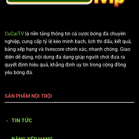
CuCaiTV
là nền tảng thông tin cá cược bóng đá chuyên
nghiệp, cung cấp tỷ lệ kèo minh bạch, lịch thi đấu, kết quả,
bảng xếp hạng và livescore chính xác, nhanh chóng. Giao
diện dễ dùng, nội dung đa dạng giúp người chơi đưa ra
quyết định hiệu quả, khẳng định uy tín trong cộng đồng
yêu bóng đá.
SẢN PHẨM NỘI TRỘI
TIN TỨC