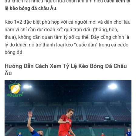
đã khiến rất nhiều người lựa chọn khi tìm hiểu
cách xem tỷ
lệ kèo bóng đá châu Âu
.
Kèo 1×2 đặc biệt phù hợp với cả người mới và dân chơi lâu
năm vì chỉ cần dự đoán kết quả trận đấu (thắng, hòa,
thua), không cần quan tâm tỷ số cụ thể. Đây cũng chính là
lý do khiến nó trở thành loại kèo “quốc dân” trong cá cược
bóng đá.
Hướng Dẫn Cách Xem Tỷ Lệ Kèo Bóng Đá Châu
Âu