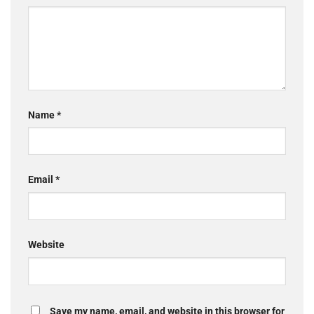
Name
*
Email
*
Website
Save my name, email, and website in this browser for