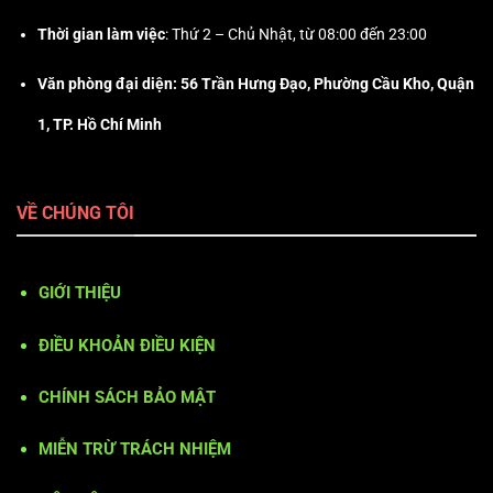
Thời gian làm việc
: Thứ 2 – Chủ Nhật, từ 08:00 đến 23:00
Văn phòng đại diện: 56 Trần Hưng Đạo, Phường Cầu Kho, Quận
1, TP. Hồ Chí Minh
VỀ CHÚNG TÔI
GIỚI THIỆU
ĐIỀU KHOẢN ĐIỀU KIỆN
CHÍNH SÁCH BẢO MẬT
MIỄN TRỪ TRÁCH NHIỆM